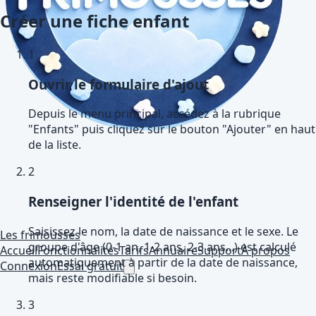
Créer une fiche enfant
1
Ouvrir le formulaire d'ajout
Depuis le menu principal, accédez à la rubrique
"Enfants" puis cliquez sur le bouton "Ajouter" en haut
de la liste.
2
Renseigner l'identité de l'enfant
Saisissez le nom, la date de naissance et le sexe. Le
Les frimousses
groupe d'âge (0-1 an, 1-2 ans, 2-3 ans...) est calculé
Accueil
Fonctionnalités
Tarifs
Annuaire
Support
À propos
automatiquement à partir de la date de naissance,
Connexion
Essai gratuit
mais reste modifiable si besoin.
3